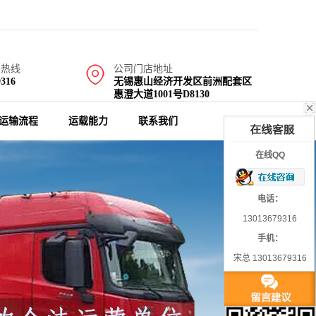
务热线
公司门店地址
9316
无锡惠山经济开发区前洲配套区
惠澄大道1001号D8130
运输流程
运载能力
联系我们
在线QQ
电话：
13013679316
手机：
宋总 13013679316