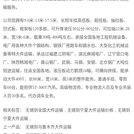
输服务。
公司现拥有9.6米-13米-17.5米、长短半挂高低板、超低板、抽拉板、
凹式板、框架板120多部，可升降液压30公分-90公分，可拉抽22米-28
米、宽3米-6米，载重30吨-400吨左右，承接全国各地工程机械设备、
电厂用各种大件个钢结构、钢铁厂用跑车和钢水包、大型化工机械设
备等特
大件运输
，承运过福建江阴电厂、湖北麻城电厂、辽宁营口电
厂、陕西韩城电厂、唐山钢厂、武钢、马钢、宝钢、北仓钢厂大吨位
短途运输，往返全国各地。液压板动力鹅颈24轴，可横向拼接，能承
动大件400T、长80米、宽10米、高5米的整件能务。普通半挂、零担
车60台，能担供5T-300T汽吊。高级物流师、专业物流人员及专业吊装
人员50多名。代办调车业务。
相关标签：
无锡到全国大件运输
,
无锡到宁夏大件运输价格
,
无锡到
宁夏大件运输
,
上一产品：
无锡到乌鲁木齐大件运输